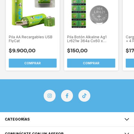
Pila AA Recargables USB
Pila Botón Alkaline Ag1
Carg
FlyCat
Lr621w 364a Cx60 x
+ 4 P
Unidad
$9.900,00
$150,00
$17
CATEGORÍAS
COMUNÍCATE CON UN ASESOR