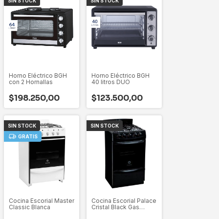
SIN STOCK
SIN STOCK
Horno Eléctrico BGH
Horno Eléctrico BGH
con 2 Hornallas
40 litros DUO
$198.250,00
$123.500,00
SIN STOCK
SIN STOCK
GRATIS
Cocina Escorial Master
Cocina Escorial Palace
Classic Blanca
Cristal Black Gas
Natural