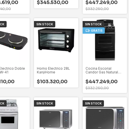
.619,00
$345.530,00
$447.249,00
740,00
$332.250,00
OCK
SIN STOCK
SIN STOCK
GRATIS
Electrico Doble
Horno Electrico 28L
Cocina Escorial
 W-41
KanjiHome
Candor Gas Natural
Negra
110,00
$103.320,00
$447.249,00
$332.250,00
OCK
SIN STOCK
SIN STOCK