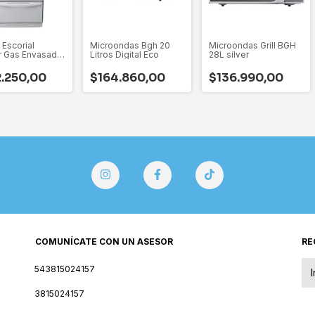
 Escorial
Microondas Bgh 20
Microondas Grill BGH
r Gas Envasado
Litros Digital Eco
28L silver
.250,00
$164.860,00
$136.990,00
COMUNÍCATE CON UN ASESOR
RE
543815024157
3815024157