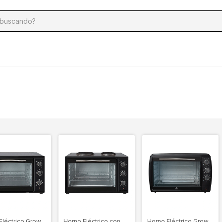
Eléctrico Grow
Horno Eléctrico con
Horno Eléctrico Grow