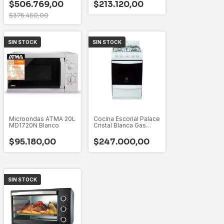
$506.769,00
$213.120,00
$376.450,00
SIN STOCK
SIN STOCK
Microondas ATMA 20L
Cocina Escorial Palace
MD1720N Blanco
Cristal Blanca Gas
Natural
$95.180,00
$247.000,00
SIN STOCK