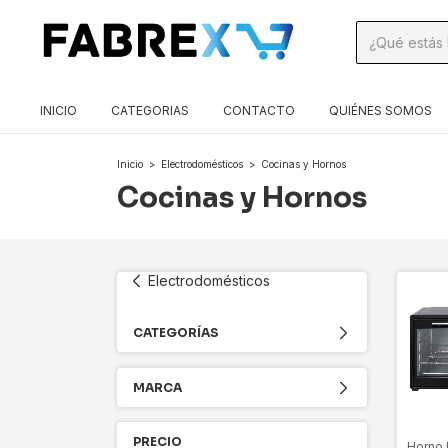
INICIO
CATEGORIAS
CONTACTO
QUIÉNES SOMOS
Inicio
>
Electrodomésticos
>
Cocinas y Hornos
Cocinas y Hornos
Electrodomésticos
CATEGORÍAS
MARCA
PRECIO
Horno 